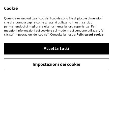
Cookie
Questo sito web utilizza i cookie. I cookie sono file di piccole dimensioni
che ci aiutano a capire come gli utenti utilizzano i nostri servizi,
1
2
3
permettendoci di migliorare ulteriormente la loro esperienza. Per
maggiori informazioni sui cookie e sul modo in cui vengono utilizzati, fai
clic su "Impostazioni dei cookie". Consulta la nostra
Politica sui cookie
.
Accetta tutti
Contatti
Termini legali
Informativa sulla
Politica sui Cookie
privacy
Impostazioni dei cookie
©
2026
Curaes di Irene Lupi
powered by