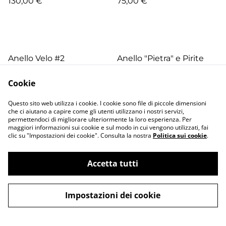
130,00 €
75,00 €
Anello Velo #2
Anello "Pietra" e Pirite
80,00 €
115,00 €
Cookie
Questo sito web utilizza i cookie. I cookie sono file di piccole dimensioni
che ci aiutano a capire come gli utenti utilizzano i nostri servizi,
permettendoci di migliorare ulteriormente la loro esperienza. Per
maggiori informazioni sui cookie e sul modo in cui vengono utilizzati, fai
clic su "Impostazioni dei cookie". Consulta la nostra
Politica sui cookie
.
Accetta tutti
Contatti
Termini legali
Informativa sulla
Politica sui Cookie
privacy
Impostazioni dei cookie