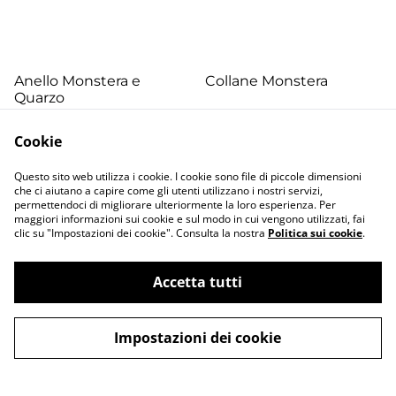
Anello Monstera e
Collane Monstera
Quarzo
170,00 €
50,00 €
Cookie
PIÙ VARIANTI DISPONIBILI
Questo sito web utilizza i cookie. I cookie sono file di piccole dimensioni
che ci aiutano a capire come gli utenti utilizzano i nostri servizi,
permettendoci di migliorare ulteriormente la loro esperienza. Per
maggiori informazioni sui cookie e sul modo in cui vengono utilizzati, fai
clic su "Impostazioni dei cookie". Consulta la nostra
Politica sui cookie
.
Accetta tutti
Contatti
Termini legali
Informativa sulla
Politica sui Cookie
privacy
Impostazioni dei cookie