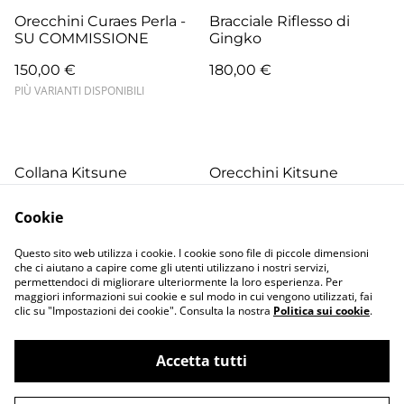
Orecchini Curaes Perla -
Bracciale Riflesso di
SU COMMISSIONE
Gingko
150,00 €
180,00 €
PIÙ VARIANTI DISPONIBILI
Collana Kitsune
Orecchini Kitsune
75,00 €
85,00 €
Cookie
PIÙ VARIANTI DISPONIBILI
PIÙ VARIANTI DISPONIBILI
Questo sito web utilizza i cookie. I cookie sono file di piccole dimensioni
che ci aiutano a capire come gli utenti utilizzano i nostri servizi,
permettendoci di migliorare ulteriormente la loro esperienza. Per
maggiori informazioni sui cookie e sul modo in cui vengono utilizzati, fai
clic su "Impostazioni dei cookie". Consulta la nostra
Politica sui cookie
.
Accetta tutti
Contatti
Termini legali
Informativa sulla
Politica sui Cookie