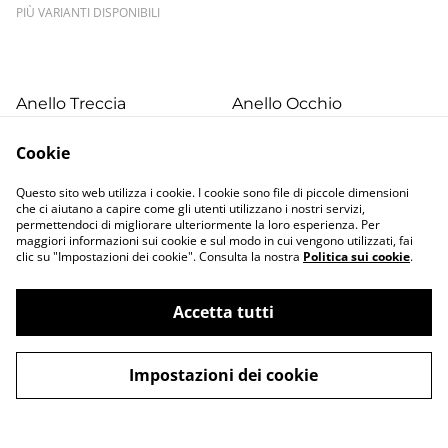
PIÙ VARIANTI DISPONIBILI
Anello Treccia
Anello Occhio
85,00 €
160,00 €
Cookie
Questo sito web utilizza i cookie. I cookie sono file di piccole dimensioni
che ci aiutano a capire come gli utenti utilizzano i nostri servizi,
permettendoci di migliorare ulteriormente la loro esperienza. Per
maggiori informazioni sui cookie e sul modo in cui vengono utilizzati, fai
clic su "Impostazioni dei cookie". Consulta la nostra
Politica sui cookie
.
Accetta tutti
Contatti
Termini legali
Informativa sulla
Politica sui Cookie
privacy
Impostazioni dei cookie