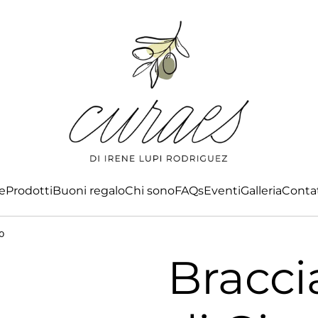
e
Prodotti
Buoni regalo
Chi sono
FAQs
Eventi
Galleria
Conta
o
Bracci