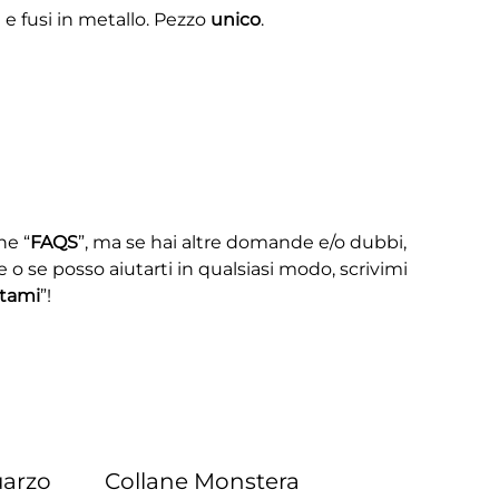
 e fusi in metallo. Pezzo
unico
.
ne “
FAQS
”, ma se hai altre domande e/o dubbi,
e o se posso aiutarti in qualsiasi modo, scrivimi
tami
”!
uarzo
Collane Monstera