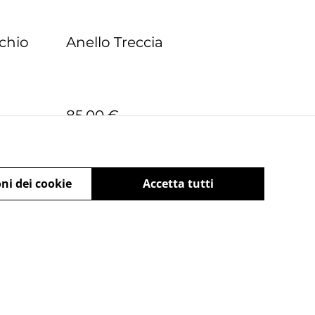
chio
Anello Treccia
85,00 €
ni dei cookie
Accetta tutti
a sui Cookie