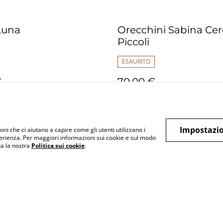
 Luna
Orecchini Sabina Cer
Piccoli
ESAURITO
€
70,00 €
I DISPONIBILI
Impostazio
oni che ci aiutano a capire come gli utenti utilizzano i
perienza. Per maggiori informazioni sui cookie e sul modo
lta la nostra
Politica sui cookie
.
Termini legali
Informativa sulla
Politic
privacy