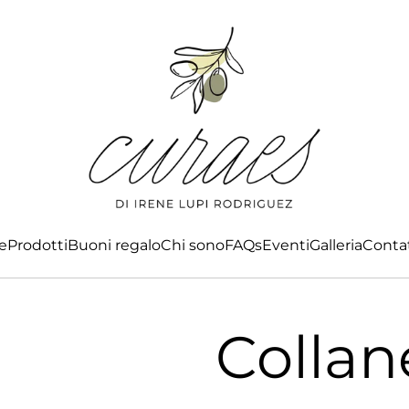
e
Prodotti
Buoni regalo
Chi sono
FAQs
Eventi
Galleria
Conta
Collan