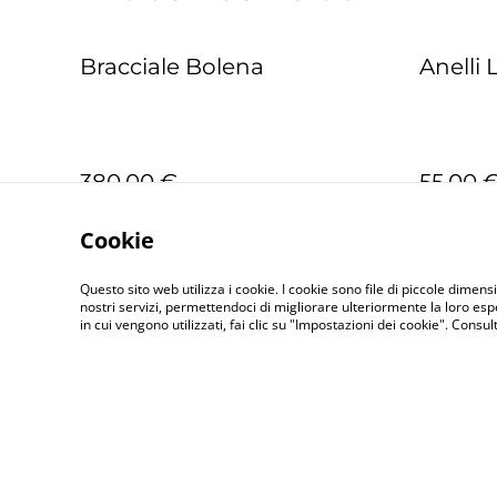
Bracciale Bolena
Anelli
380,00 €
55,00 
PIÙ VARIANT
Cookie
Questo sito web utilizza i cookie. I cookie sono file di piccole dimensi
nostri servizi, permettendoci di migliorare ulteriormente la loro es
in cui vengono utilizzati, fai clic su "Impostazioni dei cookie". Consu
Contatti