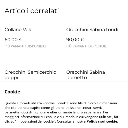
Articoli correlati
Collane Velo
Orecchini Sabina tondi
60,00 €
90,00 €
PIÙ VARIANTI DISPONIBILI
PIÙ VARIANTI DISPONIBILI
Orecchini Semicerchio
Orecchini Sabina
doppi
Rametto
65,00 €
65,00 €
Cookie
PIÙ VARIANTI DISPONIBILI
PIÙ VARIANTI DISPONIBILI
Questo sito web utilizza i cookie. I cookie sono file di piccole dimensioni
che ci aiutano a capire come gli utenti utilizzano i nostri servizi,
permettendoci di migliorare ulteriormente la loro esperienza. Per
maggiori informazioni sui cookie e sul modo in cui vengono utilizzati, fai
clic su "Impostazioni dei cookie". Consulta la nostra
Politica sui cookie
.